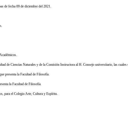
bas de fecha 09 de diciembre del 2021.
n.
 Académicos.
tad de Ciencias Naturales y de la Comisión Instructora al H. Consejo universitario, las cuales 
que presenta la Facultad de Filosofía.
esenta la Facultad de Filosofía.
, para el Colegio Arte, Cultura y Espíritu.