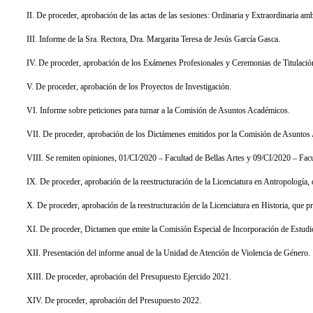
II. De proceder, aprobación de las actas de las sesiones: Ordinaria y Extraordinaria am
III. Informe de la Sra. Rectora, Dra. Margarita Teresa de Jesús García Gasca.
IV. De proceder, aprobación de los Exámenes Profesionales y Ceremonias de Titulació
V. De proceder, aprobación de los Proyectos de Investigación.
VI. Informe sobre peticiones para turnar a la Comisión de Asuntos Académicos.
VII. De proceder, aprobación de los Dictámenes emitidos por la Comisión de Asuntos
VIII. Se remiten opiniones, 01/CI/2020 – Facultad de Bellas Artes y 09/CI/2020 – Facul
IX. De proceder, aprobación de la reestructuración de la Licenciatura en Antropología, 
X. De proceder, aprobación de la reestructuración de la Licenciatura en Historia, que pr
XI. De proceder, Dictamen que emite la Comisión Especial de Incorporación de Estudios
XII. Presentación del informe anual de la Unidad de Atención de Violencia de Género.
XIII. De proceder, aprobación del Presupuesto Ejercido 2021.
XIV. De proceder, aprobación del Presupuesto 2022.