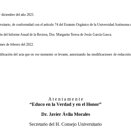
 diciembre del año 2021.
rsitario, de conformidad con el artículo 74 del Estatuto Orgánico de la Universidad Autónoma 
ción del Informe Anual de la Rectora, Dra. Margarita Teresa de Jesús García Gasca.
 mes de febrero del 2022.
ificación del acta que en ese momento se levante, autorizando las modificaciones de redacción 
A t e n t a m e n t e
“Educo en la Verdad y en el Honor”
Dr. Javier Ávila Morales
Secretario del H. Consejo Universitario