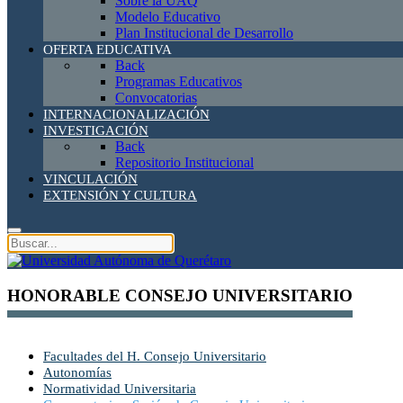
Sobre la UAQ
Modelo Educativo
Plan Institucional de Desarrollo
OFERTA EDUCATIVA
Back
Programas Educativos
Convocatorias
INTERNACIONALIZACIÓN
INVESTIGACIÓN
Back
Repositorio Institucional
VINCULACIÓN
EXTENSIÓN Y CULTURA
HONORABLE CONSEJO UNIVERSITARIO
Facultades del H. Consejo Universitario
Autonomías
Normatividad Universitaria