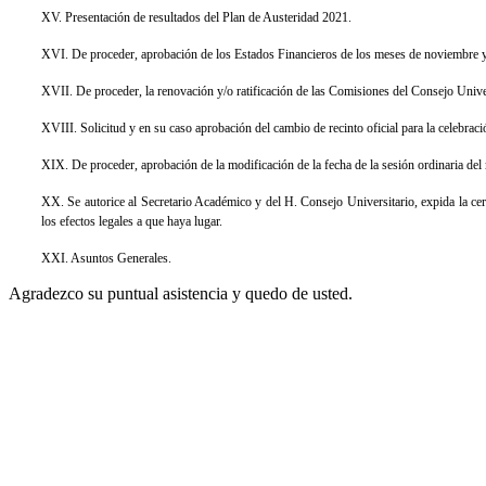
XV. Presentación de resultados del Plan de Austeridad 2021.
XVI. De proceder, aprobación de los Estados Financieros de los meses de noviembre y
XVII. De proceder, la renovación y/o ratificación de las Comisiones del Consejo Unive
XVIII. Solicitud y en su caso aprobación del cambio de recinto oficial para la celebra
XIX. De proceder, aprobación de la modificación de la fecha de la sesión ordinaria del
XX. Se autorice al Secretario Académico y del H. Consejo Universitario, expida la cert
los efectos legales a que haya lugar.
XXI. Asuntos Generales.
Agradezco su puntual asistencia y quedo de usted.