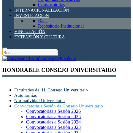
Convocatorias
INTERNACIONALIZACIÓN
INVESTIGACIÓN
Back
Repositorio Institucional
VINCULACIÓN
EXTENSIÓN Y CULTURA
HONORABLE CONSEJO UNIVERSITARIO
Facultades del H. Consejo Universitario
Autonomías
Normatividad Universitaria
Convocatoria a Sesión de Consejo Universitario
Convocatorias a Sesión 2026
Convocatorias a Sesión 2025
Convocatorias a Sesión 2024
Convocatorias a Sesión 2023
Convocatorias a Sesión 2022