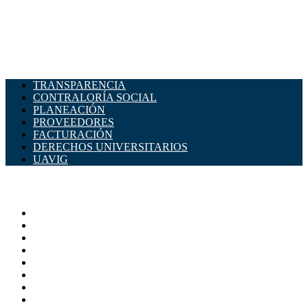
TRANSPARENCIA
CONTRALORÍA SOCIAL
PLANEACIÓN
PROVEEDORES
FACTURACIÓN
DERECHOS UNIVERSITARIOS
UAVIG
ADMINISTRACIÓN CENTRAL
Página principal
Rectoría
Secretarías
Direcciones
Coordinaciones
Bachilleres
Facultades
Campus