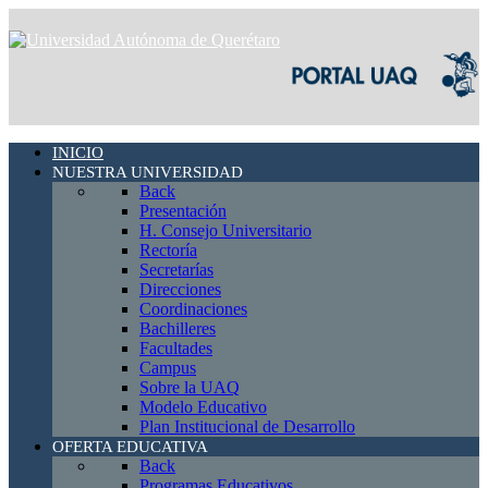
INICIO
NUESTRA UNIVERSIDAD
Back
Presentación
H. Consejo Universitario
Rectoría
Secretarías
Direcciones
Coordinaciones
Bachilleres
Facultades
Campus
Sobre la UAQ
Modelo Educativo
Plan Institucional de Desarrollo
OFERTA EDUCATIVA
Back
Programas Educativos