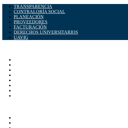
TRANSPARENCIA
CONTRALORÍA SOCIAL
PLANEACIÓN
PROVEEDORES
FACTURACIÓN
DERECHOS UNIVERSITARIOS
UAVIG
ADMINISTRACIÓN CENTRAL
Página principal
Rectoría
Secretarías
Direcciones
Coordinaciones
Bachilleres
Facultades
Campus
SERVICIOS
Directorio
Correo Empleados UAQ
Sistema Soporte (SISO)