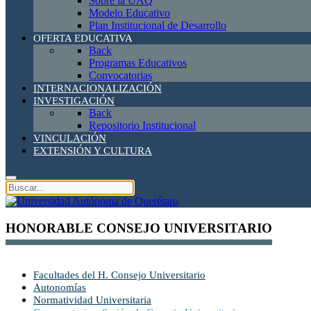
Sobre la UAQ
Modelo Educativo
Plan Institucional de Desarrollo
OFERTA EDUCATIVA
Back
Programas Educativos
Convocatorias
INTERNACIONALIZACIÓN
INVESTIGACIÓN
Back
Repositorio Institucional
VINCULACIÓN
EXTENSIÓN Y CULTURA
HONORABLE CONSEJO UNIVERSITARIO
Facultades del H. Consejo Universitario
Autonomías
Normatividad Universitaria