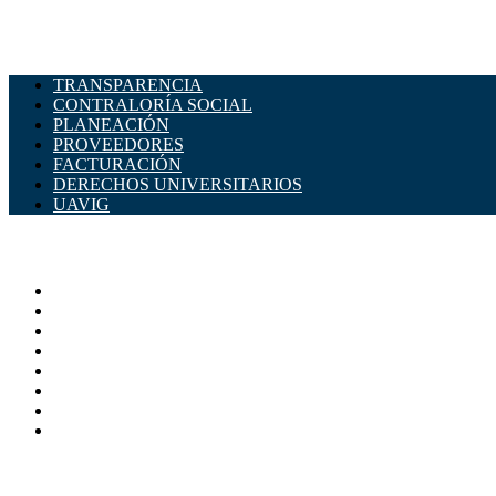
TRANSPARENCIA
CONTRALORÍA SOCIAL
PLANEACIÓN
PROVEEDORES
FACTURACIÓN
DERECHOS UNIVERSITARIOS
UAVIG
ADMINISTRACIÓN CENTRAL
Página principal
Rectoría
Secretarías
Direcciones
Coordinaciones
Bachilleres
Facultades
Campus
SERVICIOS