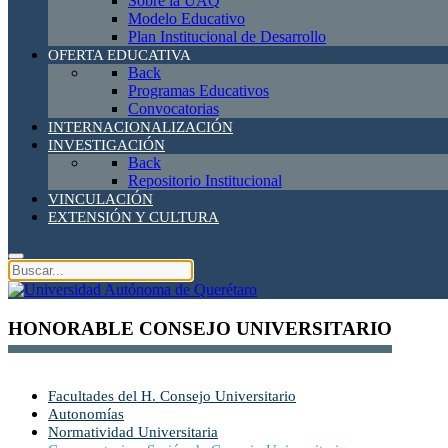
Sobre la UAQ
Modelo Educativo
Plan Institucional de Desarrollo
OFERTA EDUCATIVA
Back
Programas Educativos
Convocatorias
INTERNACIONALIZACIÓN
INVESTIGACIÓN
Back
Repositorio Institucional
VINCULACIÓN
EXTENSIÓN Y CULTURA
HONORABLE CONSEJO UNIVERSITARIO
Facultades del H. Consejo Universitario
Autonomías
Normatividad Universitaria