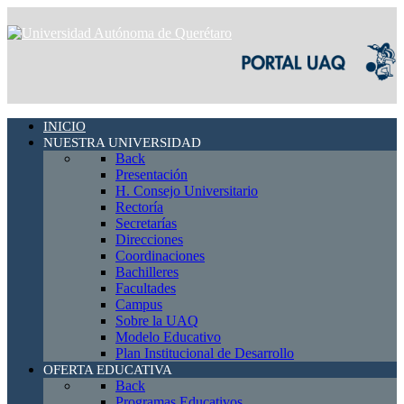
INICIO
NUESTRA UNIVERSIDAD
Back
Presentación
H. Consejo Universitario
Rectoría
Secretarías
Direcciones
Coordinaciones
Bachilleres
Facultades
Campus
Sobre la UAQ
Modelo Educativo
Plan Institucional de Desarrollo
OFERTA EDUCATIVA
Back
Programas Educativos