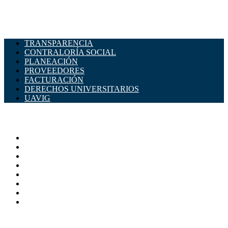
TRANSPARENCIA
CONTRALORÍA SOCIAL
PLANEACIÓN
PROVEEDORES
FACTURACIÓN
DERECHOS UNIVERSITARIOS
UAVIG
ADMINISTRACIÓN CENTRAL
Página principal
Rectoría
Secretarías
Direcciones
Coordinaciones
Bachilleres
Facultades
Campus
SERVICIOS