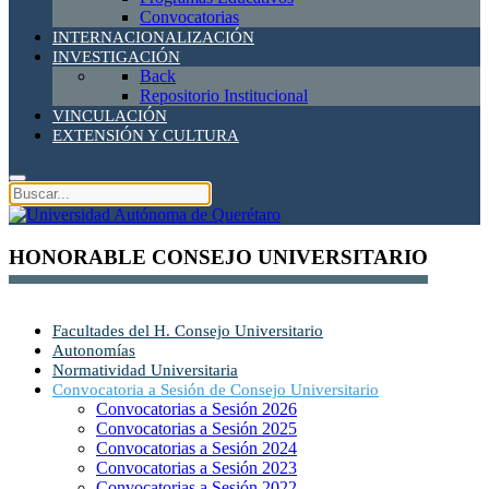
Convocatorias
INTERNACIONALIZACIÓN
INVESTIGACIÓN
Back
Repositorio Institucional
VINCULACIÓN
EXTENSIÓN Y CULTURA
HONORABLE CONSEJO UNIVERSITARIO
Facultades del H. Consejo Universitario
Autonomías
Normatividad Universitaria
Convocatoria a Sesión de Consejo Universitario
Convocatorias a Sesión 2026
Convocatorias a Sesión 2025
Convocatorias a Sesión 2024
Convocatorias a Sesión 2023
Convocatorias a Sesión 2022