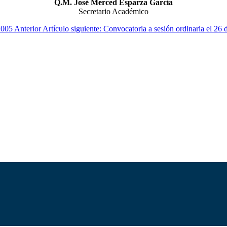
Q.M. José Merced Esparza García
Secretario Académico
 2005
Anterior
Artículo siguiente: Convocatoria a sesión ordinaria el 2