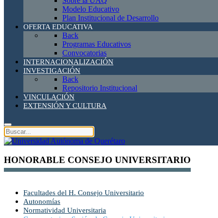
Sobre la UAQ
Modelo Educativo
Plan Institucional de Desarrollo
OFERTA EDUCATIVA
Back
Programas Educativos
Convocatorias
INTERNACIONALIZACIÓN
INVESTIGACIÓN
Back
Repositorio Institucional
VINCULACIÓN
EXTENSIÓN Y CULTURA
HONORABLE CONSEJO UNIVERSITARIO
Facultades del H. Consejo Universitario
Autonomías
Normatividad Universitaria