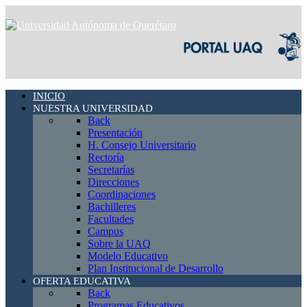
INICIO
NUESTRA UNIVERSIDAD
Back
Presentación
H. Consejo Universitario
Rectoría
Secretarías
Direcciones
Coordinaciones
Bachilleres
Facultades
Campus
Sobre la UAQ
Modelo Educativo
Plan Institucional de Desarrollo
OFERTA EDUCATIVA
Back
Programas Educativos