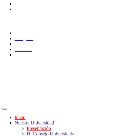
Docentes
Administrativos
SÍGUENOS
Facebook
Instagram
TikTok
YouTube
X
Inicio
Nuestra Universidad
Presentación
H. Consejo Universitario