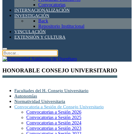
Convocatorias
INTERNACIONALIZACIÓN
INVESTIGACIÓN
Back
Repositorio Institucional
VINCULACIÓN
EXTENSIÓN Y CULTURA
HONORABLE CONSEJO UNIVERSITARIO
Facultades del H. Consejo Universitario
Autonomías
Normatividad Universitaria
Convocatoria a Sesión de Consejo Universitario
Convocatorias a Sesión 2026
Convocatorias a Sesión 2025
Convocatorias a Sesión 2024
Convocatorias a Sesión 2023
Convocatorias a Sesión 2022