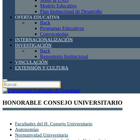
Sobre la UAQ
Modelo Educativo
Plan Institucional de Desarrollo
OFERTA EDUCATIVA
Back
Programas Educativos
Convocatorias
INTERNACIONALIZACIÓN
INVESTIGACIÓN
Back
Repositorio Institucional
VINCULACIÓN
EXTENSIÓN Y CULTURA
HONORABLE CONSEJO UNIVERSITARIO
Facultades del H. Consejo Universitario
Autonomías
Normatividad Universitaria