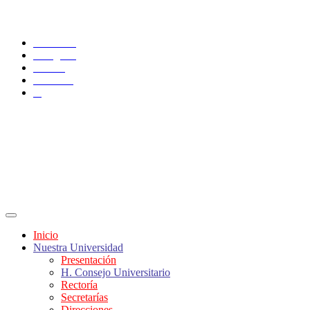
SÍGUENOS
Facebook
Instagram
TikTok
YouTube
X
Inicio
Nuestra Universidad
Presentación
H. Consejo Universitario
Rectoría
Secretarías
Direcciones