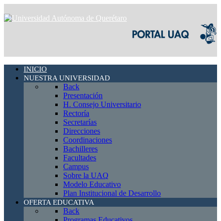
INICIO
NUESTRA UNIVERSIDAD
Back
Presentación
H. Consejo Universitario
Rectoría
Secretarías
Direcciones
Coordinaciones
Bachilleres
Facultades
Campus
Sobre la UAQ
Modelo Educativo
Plan Institucional de Desarrollo
OFERTA EDUCATIVA
Back
Programas Educativos