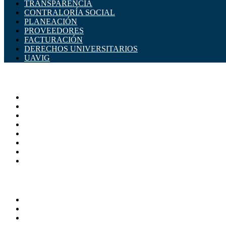
TRANSPARENCIA
CONTRALORÍA SOCIAL
PLANEACIÓN
PROVEEDORES
FACTURACIÓN
DERECHOS UNIVERSITARIOS
UAVIG
ADMINISTRACIÓN CENTRAL
Página principal
Rectoría
Secretarías
Direcciones
Coordinaciones
Bachilleres
Facultades
Campus
SERVICIOS
Directorio
Correo Empleados UAQ
Sistema Soporte (SISO)