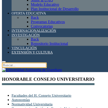
Sobre la UAQ
Modelo Educativo
Plan Institucional de Desarrollo
OFERTA EDUCATIVA
Back
Programas Educativos
Convocatorias
INTERNACIONALIZACIÓN
INVESTIGACIÓN
Back
Repositorio Institucional
VINCULACIÓN
EXTENSIÓN Y CULTURA
HONORABLE CONSEJO UNIVERSITARIO
Facultades del H. Consejo Universitario
Autonomías
Normatividad Universitaria