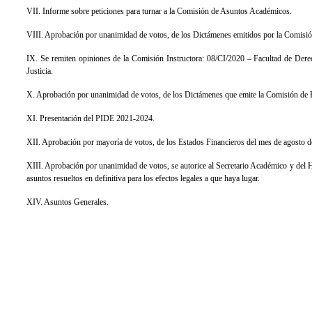
VII. Informe sobre peticiones para turnar a la Comisión de Asuntos Académicos.
VIII. Aprobación por unanimidad de votos, de los Dictámenes emitidos por la Comisi
IX. Se remiten opiniones de la Comisión Instructora: 08/CI/2020 – Facultad de Derec
Justicia.
X. Aprobación por unanimidad de votos, de los Dictámenes que emite la Comisión de H
XI. Presentación del PIDE 2021-2024.
XII. Aprobación por mayoría de votos, de los Estados Financieros del mes de agosto d
XIII. Aprobación por unanimidad de votos, se autorice al Secretario Académico y del H.
asuntos resueltos en definitiva para los efectos legales a que haya lugar.
XIV. Asuntos Generales.