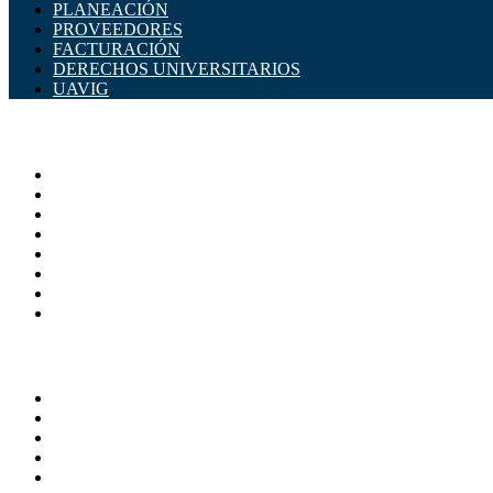
PLANEACIÓN
PROVEEDORES
FACTURACIÓN
DERECHOS UNIVERSITARIOS
UAVIG
ADMINISTRACIÓN CENTRAL
Página principal
Rectoría
Secretarías
Direcciones
Coordinaciones
Bachilleres
Facultades
Campus
SERVICIOS
Directorio
Correo Empleados UAQ
Sistema Soporte (SISO)
Calendario Escolar
Bibliotecas