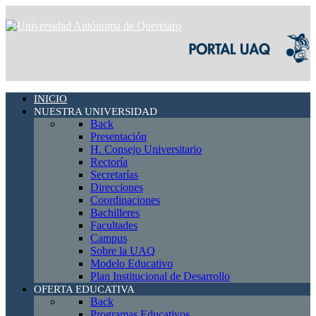
INICIO
NUESTRA UNIVERSIDAD
Back
Presentación
H. Consejo Universitario
Rectoría
Secretarías
Direcciones
Coordinaciones
Bachilleres
Facultades
Campus
Sobre la UAQ
Modelo Educativo
Plan Institucional de Desarrollo
OFERTA EDUCATIVA
Back
Programas Educativos