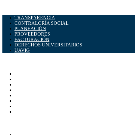
TRANSPARENCIA
CONTRALORÍA SOCIAL
PLANEACIÓN
PROVEEDORES
FACTURACIÓN
DERECHOS UNIVERSITARIOS
UAVIG
ADMINISTRACIÓN CENTRAL
Página principal
Rectoría
Secretarías
Direcciones
Coordinaciones
Bachilleres
Facultades
Campus
SERVICIOS
Directorio