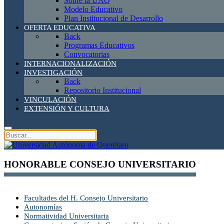
Sobre la UAQ
Modelo Educativo
Plan Institucional de Desarrollo
OFERTA EDUCATIVA
Back
Programas Educativos
Convocatorias
INTERNACIONALIZACIÓN
INVESTIGACIÓN
Back
Repositorio Institucional
VINCULACIÓN
EXTENSIÓN Y CULTURA
HONORABLE CONSEJO UNIVERSITARIO
Facultades del H. Consejo Universitario
Autonomías
Normatividad Universitaria