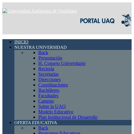
INICIO
NUESTRA UNIVERSIDAD
Back
Presentación
H. Consejo Universitario
Rectoría
Secretarías
Direcciones
Coordinaciones
Bachilleres
Facultades
Campus
Sobre la UAQ
Modelo Educativo
Plan Institucional de Desarrollo
OFERTA EDUCATIVA
Back
Programas Educativos