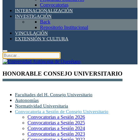
Convocatorias
INTERNACIONALIZACIÓN
INVESTIGACIÓN
Back
Repositorio Institucional
VINCULACIÓN
EXTENSIÓN Y CULTURA
HONORABLE CONSEJO UNIVERSITARIO
Facultades del H. Consejo Universitario
Autonomías
Normatividad Universitaria
Convocatoria a Sesión de Consejo Universitario
Convocatorias a Sesión 2026
Convocatorias a Sesión 2025
Convocatorias a Sesión 2024
Convocatorias a Sesión 2023
Convocatorias a Sesión 2022