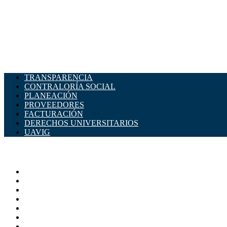
TRANSPARENCIA
CONTRALORÍA SOCIAL
PLANEACIÓN
PROVEEDORES
FACTURACIÓN
DERECHOS UNIVERSITARIOS
UAVIG
ADMINISTRACIÓN CENTRAL
Página principal
Rectoría
Secretarías
Direcciones
Coordinaciones
Bachilleres
Facultades