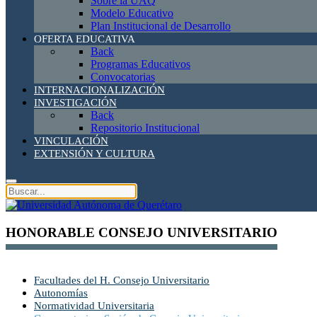
Sobre la UAQ
Modelo Educativo
Plan Institucional de Desarrollo
OFERTA EDUCATIVA
Back
Programas Educativos
Convocatorias
INTERNACIONALIZACIÓN
INVESTIGACIÓN
Back
Repositorio Institucional
VINCULACIÓN
EXTENSIÓN Y CULTURA
HONORABLE CONSEJO UNIVERSITARIO
Facultades del H. Consejo Universitario
Autonomías
Normatividad Universitaria