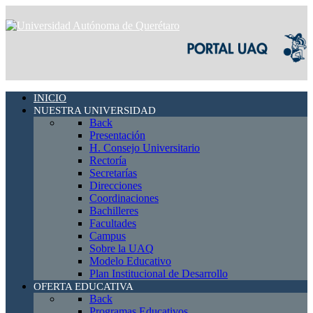
INICIO
NUESTRA UNIVERSIDAD
Back
Presentación
H. Consejo Universitario
Rectoría
Secretarías
Direcciones
Coordinaciones
Bachilleres
Facultades
Campus
Sobre la UAQ
Modelo Educativo
Plan Institucional de Desarrollo
OFERTA EDUCATIVA
Back
Programas Educativos