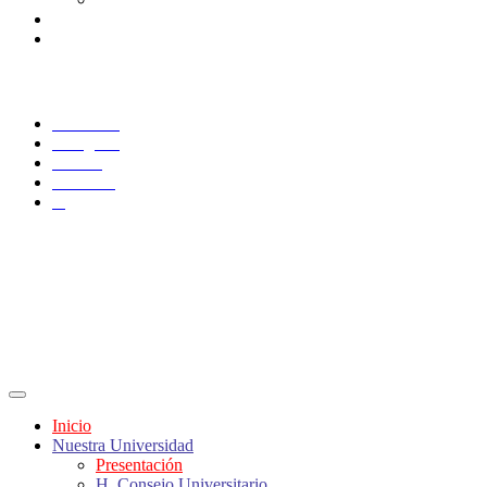
Docentes
Administrativos
SÍGUENOS
Facebook
Instagram
TikTok
YouTube
X
Inicio
Nuestra Universidad
Presentación
H. Consejo Universitario