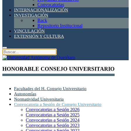
Convocatorias
INTERNACIONALIZACIÓN
INVESTIGACIÓN
Back
Repositorio Institucional
VINCULACIÓN
EXTENSIÓN Y CULTURA
HONORABLE CONSEJO UNIVERSITARIO
Facultades del H. Consejo Universitario
Autonomías
Normatividad Universitaria
Convocatoria a Sesión de Consejo Universitario
Convocatorias a Sesión 2026
Convocatorias a Sesión 2025
Convocatorias a Sesión 2024
Convocatorias a Sesión 2023
Convocatorias a Sesión 2022