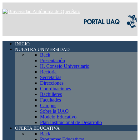
INICIO
NUESTRA UNIVERSIDAD
Back
Presentación
H. Consejo Universitario
Rectoría
Secretarías
Direcciones
Coordinaciones
Bachilleres
Facultades
Campus
Sobre la UAQ
Modelo Educativo
Plan Institucional de Desarrollo
OFERTA EDUCATIVA
Back
Programas Educativos