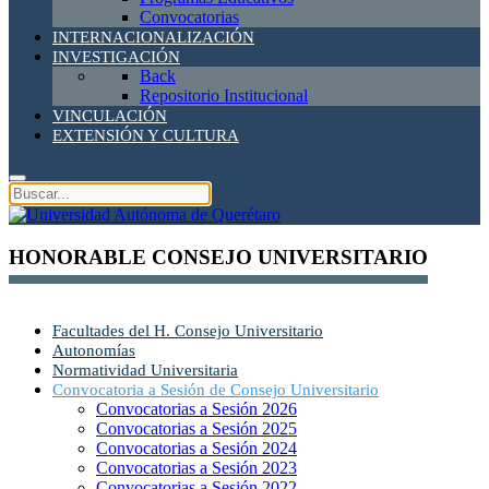
Convocatorias
INTERNACIONALIZACIÓN
INVESTIGACIÓN
Back
Repositorio Institucional
VINCULACIÓN
EXTENSIÓN Y CULTURA
HONORABLE CONSEJO UNIVERSITARIO
Facultades del H. Consejo Universitario
Autonomías
Normatividad Universitaria
Convocatoria a Sesión de Consejo Universitario
Convocatorias a Sesión 2026
Convocatorias a Sesión 2025
Convocatorias a Sesión 2024
Convocatorias a Sesión 2023
Convocatorias a Sesión 2022