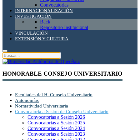
Convocatorias
INTERNACIONALIZACIÓN
INVESTIGACIÓN
Back
Repositorio Institucional
VINCULACIÓN
EXTENSIÓN Y CULTURA
HONORABLE CONSEJO UNIVERSITARIO
Facultades del H. Consejo Universitario
Autonomías
Normatividad Universitaria
Convocatoria a Sesión de Consejo Universitario
Convocatorias a Sesión 2026
Convocatorias a Sesión 2025
Convocatorias a Sesión 2024
Convocatorias a Sesión 2023
Convocatorias a Sesión 2022