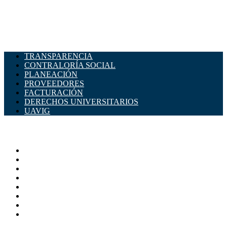
TRANSPARENCIA
CONTRALORÍA SOCIAL
PLANEACIÓN
PROVEEDORES
FACTURACIÓN
DERECHOS UNIVERSITARIOS
UAVIG
ADMINISTRACIÓN CENTRAL
Página principal
Rectoría
Secretarías
Direcciones
Coordinaciones
Bachilleres
Facultades
Campus