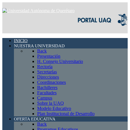
INICIO
NUESTRA UNIVERSIDAD
Back
Presentación
H. Consejo Universitario
Rectoría
Secretarías
Direcciones
Coordinaciones
Bachilleres
Facultades
Campus
Sobre la UAQ
Modelo Educativo
Plan Institucional de Desarrollo
OFERTA EDUCATIVA
Back
Programas Educativos