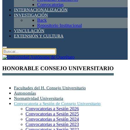
Convocatorias
INTERNACIONALIZACIÓN
INVESTIGACIÓN
Back
Repositorio Institucional
VINCULACIÓN
EXTENSIÓN Y CULTURA
HONORABLE CONSEJO UNIVERSITARIO
Facultades del H. Consejo Universitario
Autonomías
Normatividad Universitaria
Convocatoria a Sesión de Consejo Universitario
Convocatorias a Sesión 2026
Convocatorias a Sesión 2025
Convocatorias a Sesión 2024
Convocatorias a Sesión 2023
Convocatorias a Sesión 2022