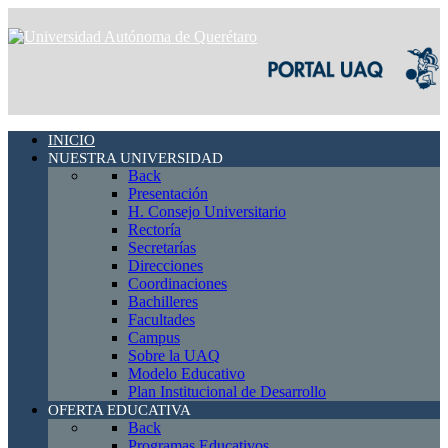
INICIO
NUESTRA UNIVERSIDAD
Back
Presentación
H. Consejo Universitario
Rectoría
Secretarías
Direcciones
Coordinaciones
Bachilleres
Facultades
Campus
Sobre la UAQ
Modelo Educativo
Plan Institucional de Desarrollo
OFERTA EDUCATIVA
Back
Programas Educativos