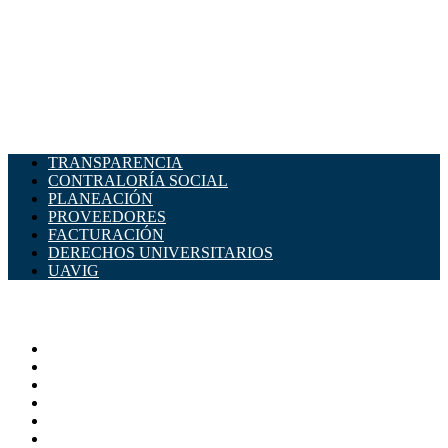
TRANSPARENCIA
CONTRALORÍA SOCIAL
PLANEACIÓN
PROVEEDORES
FACTURACIÓN
DERECHOS UNIVERSITARIOS
UAVIG
ADMINISTRACIÓN CENTRAL
Página principal
Rectoría
Secretarías
Direcciones
Coordinaciones
Bachilleres