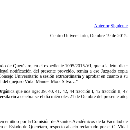
Anterior
Siguiente
Centro Universitario, Octubre 19 de 2015.
do de Querétaro, en el expediente 1095/2015-VI, que a la letra dice:
legal notificación del presente proveído, remita a ese Juzgado copia
 Consejo Universitario a sesión extraordinaria y aprobar en cuanto a su
itud del quejoso Vidal Manuel Mora Silva…”
ánica que nos rige; 39, 40, 41, 42, 44 fracción I, 45 fracción II, 47
rsitario
a celebrarse el día miércoles 21 de Octubre del presente año,
tamen emitido por la Comisión de Asuntos Académicos de la Facultad de
n el Estado de Querétaro, respecto al acto reclamado por el C. Vidal