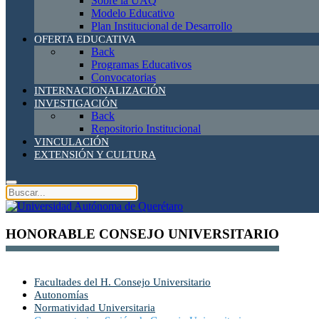
Sobre la UAQ
Modelo Educativo
Plan Institucional de Desarrollo
OFERTA EDUCATIVA
Back
Programas Educativos
Convocatorias
INTERNACIONALIZACIÓN
INVESTIGACIÓN
Back
Repositorio Institucional
VINCULACIÓN
EXTENSIÓN Y CULTURA
HONORABLE CONSEJO UNIVERSITARIO
Facultades del H. Consejo Universitario
Autonomías
Normatividad Universitaria