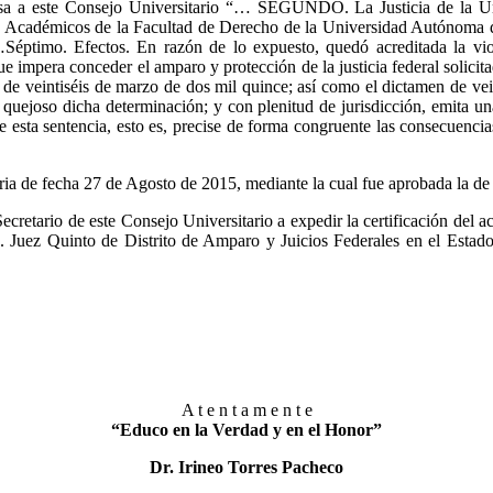
resa a este Consejo Universitario “… SEGUNDO. La Justicia de la U
s Académicos de la Facultad de Derecho de la Universidad Autónoma de
Séptimo. Efectos. En razón de lo expuesto, quedó acreditada la viola
 impera conceder el amparo y protección de la justicia federal solicitad
e veintiséis de marzo de dos mil quince; así como el dictamen de vein
al quejoso dicha determinación; y con plenitud de jurisdicción, emita 
e esta sentencia, esto es, precise de forma congruente las consecuencia
naria de fecha 27 de Agosto de 2015, mediante la cual fue aprobada la de
cretario de este Consejo Universitario a expedir la certificación del a
 C. Juez Quinto de Distrito de Amparo y Juicios Federales en el Esta
A t e n t a m e n t e
“Educo en la Verdad y en el Honor”
Dr. Irineo Torres Pacheco