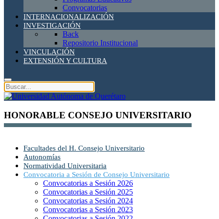
Convocatorias
INTERNACIONALIZACIÓN
INVESTIGACIÓN
Back
Repositorio Institucional
VINCULACIÓN
EXTENSIÓN Y CULTURA
HONORABLE CONSEJO UNIVERSITARIO
Facultades del H. Consejo Universitario
Autonomías
Normatividad Universitaria
Convocatoria a Sesión de Consejo Universitario
Convocatorias a Sesión 2026
Convocatorias a Sesión 2025
Convocatorias a Sesión 2024
Convocatorias a Sesión 2023
Convocatorias a Sesión 2022