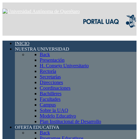
INICIO
NUESTRA UNIVERSIDAD
Back
Presentación
H. Consejo Universitario
Rectoría
Secretarías
Direcciones
Coordinaciones
Bachilleres
Facultades
Campus
Sobre la UAQ
Modelo Educativo
Plan Institucional de Desarrollo
OFERTA EDUCATIVA
Back
Programas Educativos