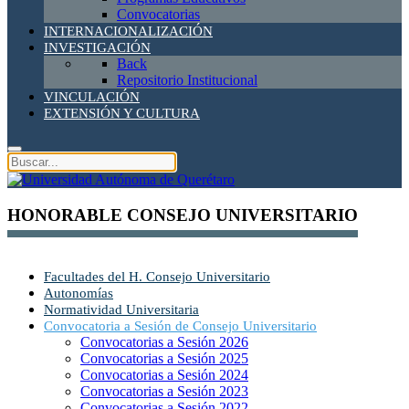
Convocatorias
INTERNACIONALIZACIÓN
INVESTIGACIÓN
Back
Repositorio Institucional
VINCULACIÓN
EXTENSIÓN Y CULTURA
HONORABLE CONSEJO UNIVERSITARIO
Facultades del H. Consejo Universitario
Autonomías
Normatividad Universitaria
Convocatoria a Sesión de Consejo Universitario
Convocatorias a Sesión 2026
Convocatorias a Sesión 2025
Convocatorias a Sesión 2024
Convocatorias a Sesión 2023
Convocatorias a Sesión 2022