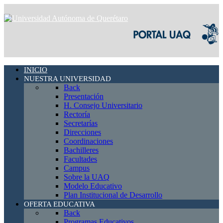
INICIO
NUESTRA UNIVERSIDAD
Back
Presentación
H. Consejo Universitario
Rectoría
Secretarías
Direcciones
Coordinaciones
Bachilleres
Facultades
Campus
Sobre la UAQ
Modelo Educativo
Plan Institucional de Desarrollo
OFERTA EDUCATIVA
Back
Programas Educativos