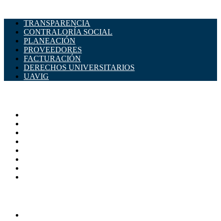
TRANSPARENCIA
CONTRALORÍA SOCIAL
PLANEACIÓN
PROVEEDORES
FACTURACIÓN
DERECHOS UNIVERSITARIOS
UAVIG
ADMINISTRACIÓN CENTRAL
Página principal
Rectoría
Secretarías
Direcciones
Coordinaciones
Bachilleres
Facultades
Campus
SERVICIOS
Directorio