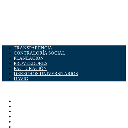
TRANSPARENCIA
CONTRALORÍA SOCIAL
PLANEACIÓN
PROVEEDORES
FACTURACIÓN
DERECHOS UNIVERSITARIOS
UAVIG
ADMINISTRACIÓN CENTRAL
Página principal
Rectoría
Secretarías
Direcciones
Coordinaciones
Bachilleres