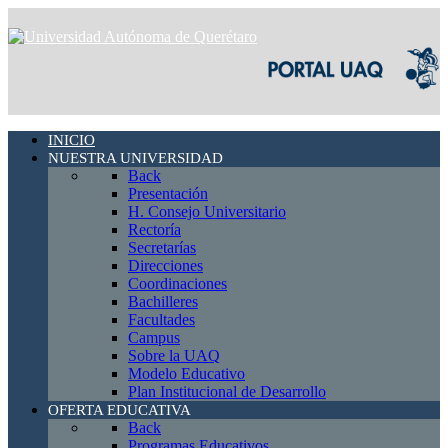
INICIO
NUESTRA UNIVERSIDAD
Back
Presentación
H. Consejo Universitario
Rectoría
Secretarías
Direcciones
Coordinaciones
Bachilleres
Facultades
Campus
Sobre la UAQ
Modelo Educativo
Plan Institucional de Desarrollo
OFERTA EDUCATIVA
Back
Programas Educativos