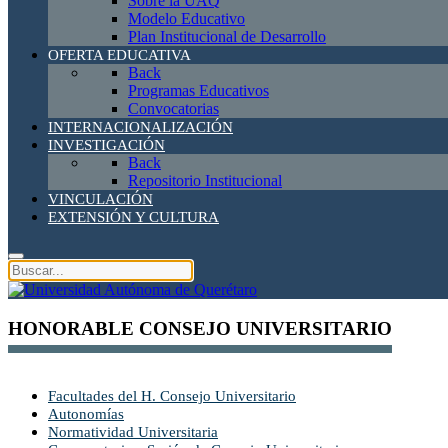
Sobre la UAQ
Modelo Educativo
Plan Institucional de Desarrollo
OFERTA EDUCATIVA
Back
Programas Educativos
Convocatorias
INTERNACIONALIZACIÓN
INVESTIGACIÓN
Back
Repositorio Institucional
VINCULACIÓN
EXTENSIÓN Y CULTURA
HONORABLE CONSEJO UNIVERSITARIO
Facultades del H. Consejo Universitario
Autonomías
Normatividad Universitaria