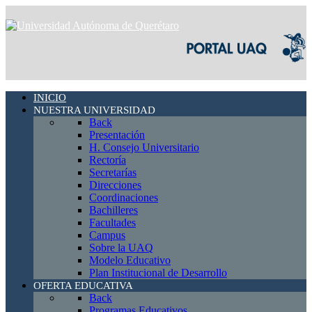
INICIO
NUESTRA UNIVERSIDAD
Back
Presentación
H. Consejo Universitario
Rectoría
Secretarías
Direcciones
Coordinaciones
Bachilleres
Facultades
Campus
Sobre la UAQ
Modelo Educativo
Plan Institucional de Desarrollo
OFERTA EDUCATIVA
Back
Programas Educativos