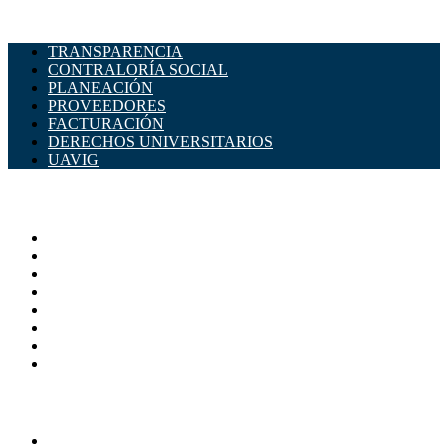
TRANSPARENCIA
CONTRALORÍA SOCIAL
PLANEACIÓN
PROVEEDORES
FACTURACIÓN
DERECHOS UNIVERSITARIOS
UAVIG
ADMINISTRACIÓN CENTRAL
Página principal
Rectoría
Secretarías
Direcciones
Coordinaciones
Bachilleres
Facultades
Campus
SERVICIOS
Directorio