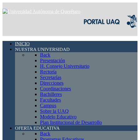
INICIO
NUESTRA UNIVERSIDAD
Back
Presentación
H. Consejo Universitario
Rectoría
Secretarías
Direcciones
Coordinaciones
Bachilleres
Facultades
Campus
Sobre la UAQ
Modelo Educativo
Plan Institucional de Desarrollo
OFERTA EDUCATIVA
Back
Programas Educativos