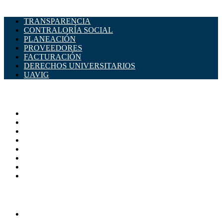
TRANSPARENCIA
CONTRALORÍA SOCIAL
PLANEACIÓN
PROVEEDORES
FACTURACIÓN
DERECHOS UNIVERSITARIOS
UAVIG
ADMINISTRACIÓN CENTRAL
Página principal
Rectoría
Secretarías
Direcciones
Coordinaciones
Bachilleres
Facultades
Campus
SERVICIOS
Directorio