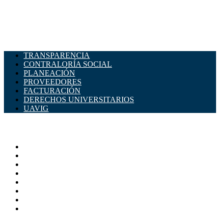
TRANSPARENCIA
CONTRALORÍA SOCIAL
PLANEACIÓN
PROVEEDORES
FACTURACIÓN
DERECHOS UNIVERSITARIOS
UAVIG
ADMINISTRACIÓN CENTRAL
Página principal
Rectoría
Secretarías
Direcciones
Coordinaciones
Bachilleres
Facultades
Campus