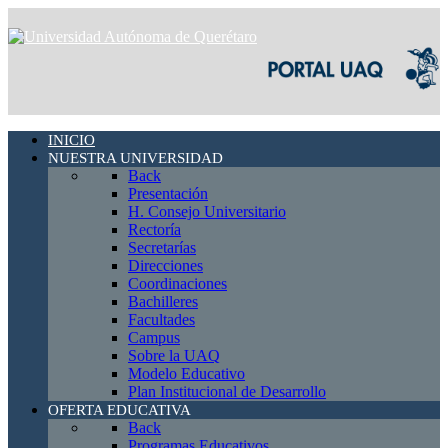
INICIO
NUESTRA UNIVERSIDAD
Back
Presentación
H. Consejo Universitario
Rectoría
Secretarías
Direcciones
Coordinaciones
Bachilleres
Facultades
Campus
Sobre la UAQ
Modelo Educativo
Plan Institucional de Desarrollo
OFERTA EDUCATIVA
Back
Programas Educativos