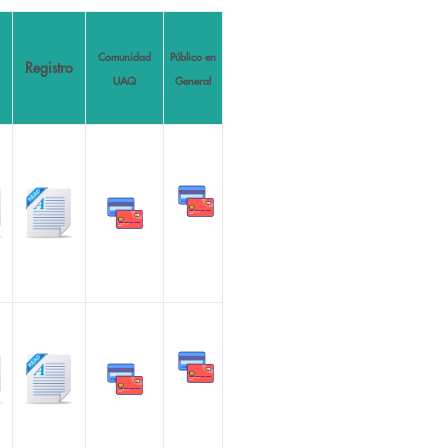
Comunidad
Público en
Registro
UAQ
General