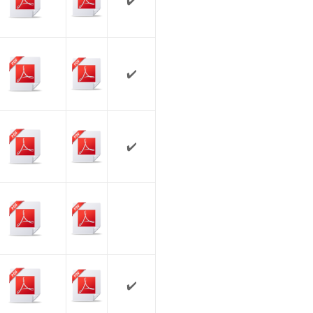
✔️
✔️
✔️
✔️