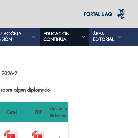
ULACIÓN Y
EDUCACIÓN
ÁREA
NSIÓN
CONTINUA
EDITORIAL
s 2026-2
s sobre algún diplomado
Opción a
Cartel
PDF
titulación