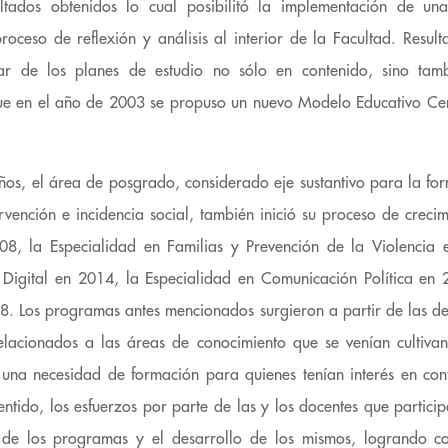
ultados obtenidos lo cual posibilitó la implementación de un
proceso de reflexión y análisis al interior de la Facultad. Result
cular de los planes de estudio no sólo en contenido, sino tam
e en el año de 2003 se propuso un nuevo Modelo Educativo Cen
 años, el área de posgrado, considerado eje sustantivo para la fo
tervención e incidencia social, también inició su proceso de creci
08, la Especialidad en Familias y Prevención de la Violencia
Digital en 2014, la Especialidad en Comunicación Política en
18. Los programas antes mencionados surgieron a partir de las 
relacionados a las áreas de conocimiento que se venían cultiva
una necesidad de formación para quienes tenían interés en cont
entido, los esfuerzos por parte de las y los docentes que particip
 de los programas y el desarrollo de los mismos, logrando co