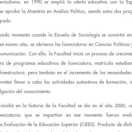
periodismo; en 1990 se amplió la oferta educativa con la Esp
e aprobó la Maestría en Análisis Político, siendo estos dos pro
grado.
undo momento cuando la Escuela de Sociología se convirtió en
ese mismo año, se abrieron las licenciaturas en Ciencias Políticas
municación. Con ello, la Facultad inició un proceso de crecimie
ro de programas educativos de licenciatura, matrícula estudian
nfraestructura, pero también en el incremento de las necesidad
miten llevar a cabo las actividades sustantivas de formación, in
ulgación del conocimiento.
incidió en la historia de la Facultad se dio en el año 2000, 
icenciaturas que se impartían en ese momento fueron eva
a la Evaluación de la Educación Superior (CIEES). Producto de dic