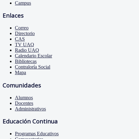
Campus
Enlaces
Correo
Directorio
CAS
TV UAQ
Radio UAQ
Calendario Escolar
Bibliotecas
Contraloría Social
Mapa
Comunidades
Alumnos
Docentes
Administrativos
Educación Continua
Programas Educativos