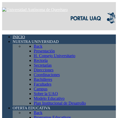
INICIO
NUESTRA UNIVERSIDAD
Back
Presentación
H. Consejo Universitario
Rectoría
Secretarías
Direcciones
Coordinaciones
Bachilleres
Facultades
Campus
Sobre la UAQ
Modelo Educativo
Plan Institucional de Desarrollo
OFERTA EDUCATIVA
Back
Programas Educativos