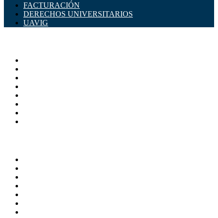
FACTURACIÓN
DERECHOS UNIVERSITARIOS
UAVIG
ADMINISTRACIÓN CENTRAL
Página principal
Rectoría
Secretarías
Direcciones
Coordinaciones
Bachilleres
Facultades
Campus
SERVICIOS
Directorio
Correo Empleados UAQ
Sistema Soporte (SISO)
Calendario Escolar
Bibliotecas
Contraloria Social
Mapa de sitio