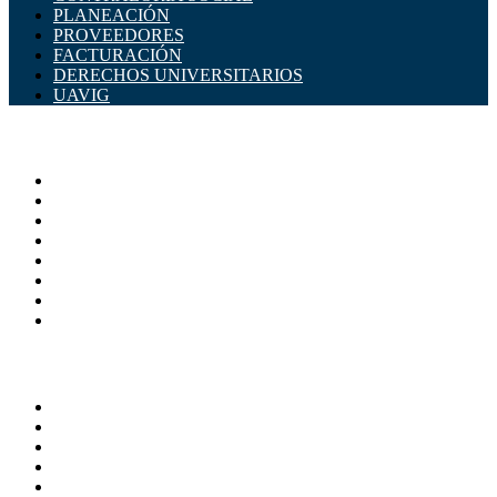
PLANEACIÓN
PROVEEDORES
FACTURACIÓN
DERECHOS UNIVERSITARIOS
UAVIG
ADMINISTRACIÓN CENTRAL
Página principal
Rectoría
Secretarías
Direcciones
Coordinaciones
Bachilleres
Facultades
Campus
SERVICIOS
Directorio
Correo Empleados UAQ
Sistema Soporte (SISO)
Calendario Escolar
Bibliotecas