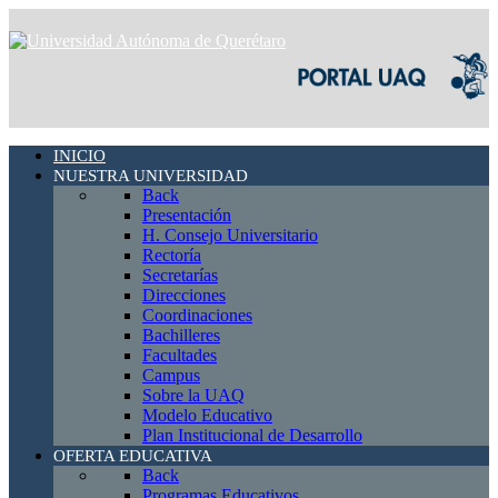
INICIO
NUESTRA UNIVERSIDAD
Back
Presentación
H. Consejo Universitario
Rectoría
Secretarías
Direcciones
Coordinaciones
Bachilleres
Facultades
Campus
Sobre la UAQ
Modelo Educativo
Plan Institucional de Desarrollo
OFERTA EDUCATIVA
Back
Programas Educativos