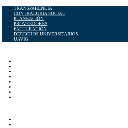
TRANSPARENCIA
CONTRALORÍA SOCIAL
PLANEACIÓN
PROVEEDORES
FACTURACIÓN
DERECHOS UNIVERSITARIOS
UAVIG
ADMINISTRACIÓN CENTRAL
Página principal
Rectoría
Secretarías
Direcciones
Coordinaciones
Bachilleres
Facultades
Campus
SERVICIOS
Directorio
Correo Empleados UAQ