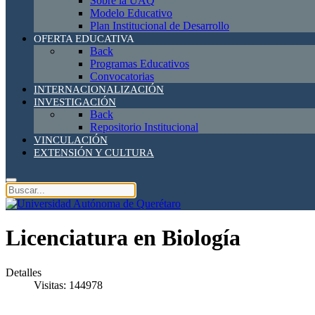
Sobre la UAQ
Modelo Educativo
Plan Institucional de Desarrollo
OFERTA EDUCATIVA
Back
Programas Educativos
Convocatorias
INTERNACIONALIZACIÓN
INVESTIGACIÓN
Back
Repositorio Institucional
VINCULACIÓN
EXTENSIÓN Y CULTURA
Licenciatura en Biología
Detalles
Visitas: 144978