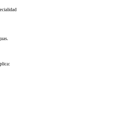
ecialidad
uas.
plica: