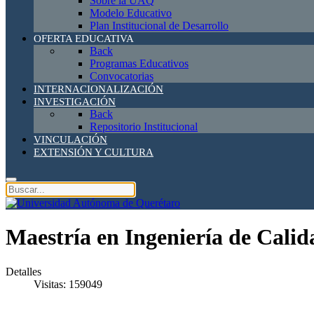
Sobre la UAQ
Modelo Educativo
Plan Institucional de Desarrollo
OFERTA EDUCATIVA
Back
Programas Educativos
Convocatorias
INTERNACIONALIZACIÓN
INVESTIGACIÓN
Back
Repositorio Institucional
VINCULACIÓN
EXTENSIÓN Y CULTURA
Maestría en Ingeniería de Calid
Detalles
Visitas: 159049