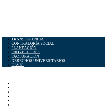
TRANSPARENCIA
CONTRALORÍA SOCIAL
PLANEACIÓN
PROVEEDORES
FACTURACIÓN
DERECHOS UNIVERSITARIOS
UAVIG
ADMINISTRACIÓN CENTRAL
Página principal
Rectoría
Secretarías
Direcciones
Coordinaciones
Bachilleres