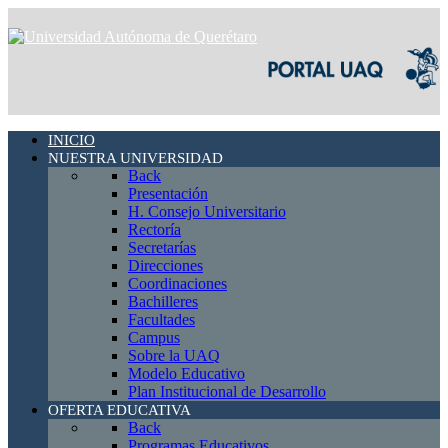
INICIO
NUESTRA UNIVERSIDAD
Back
Presentación
H. Consejo Universitario
Rectoría
Secretarías
Direcciones
Coordinaciones
Bachilleres
Facultades
Campus
Sobre la UAQ
Modelo Educativo
Plan Institucional de Desarrollo
OFERTA EDUCATIVA
Back
Programas Educativos