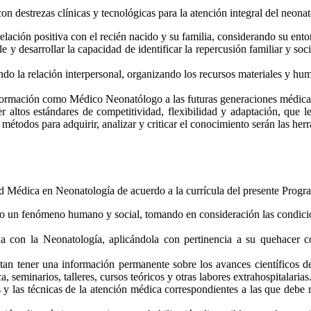
on destrezas clínicas y tecnológicas para la atención integral del neon
relación positiva con el recién nacido y su familia, considerando su entor
le y desarrollar la capacidad de identificar la repercusión familiar y so
ndo la relación interpersonal, organizando los recursos materiales y h
formación como Médico Neonatólogo a las futuras generaciones médicas
altos estándares de competitividad, flexibilidad y adaptación, que le
 métodos para adquirir, analizar y criticar el conocimiento serán las h
ad Médica en Neonatología de acuerdo a la currícula del presente Progr
 un fenómeno humano y social, tomando en consideración las condiciones
ada con la Neonatología, aplicándola con pertinencia a su quehacer c
mitan tener una información permanente sobre los avances científicos d
a, seminarios, talleres, cursos teóricos y otras labores extrahospitalarias
 y las técnicas de la atención médica correspondientes a las que debe 