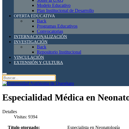
Sobre la UAQ
Modelo Educativo
Plan Institucional de Desarrollo
OFERTA EDUCATIVA
Back
Programas Educativos
Convocatorias
INTERNACIONALIZACIÓN
INVESTIGACIÓN
Back
Repositorio Institucional
VINCULACIÓN
EXTENSIÓN Y CULTURA
Especialidad Médica en Neonato
Detalles
Visitas: 9394
Título otorgado:
Especialista en Neonatología