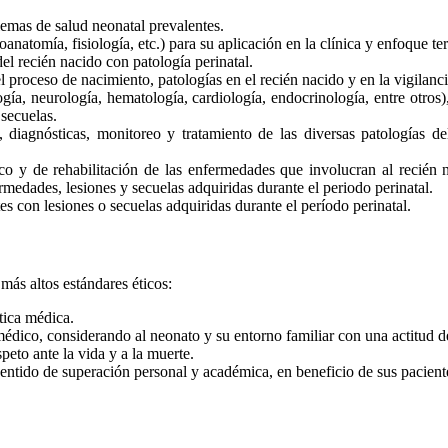
lemas de salud neonatal prevalentes.
anatomía, fisiología, etc.) para su aplicación en la clínica y enfoque te
l recién nacido con patología perinatal.
l proceso de nacimiento, patologías en el recién nacido y en la vigilanc
gía, neurología, hematología, cardiología, endocrinología, entre otros)
secuelas.
 diagnósticas, monitoreo y tratamiento de las diversas patologías de
co y de rehabilitación de las enfermedades que involucran al recién n
rmedades, lesiones y secuelas adquiridas durante el periodo perinatal.
s con lesiones o secuelas adquiridas durante el período perinatal.
más altos estándares éticos:
ética médica.
dico, considerando al neonato y su entorno familiar con una actitud 
peto ante la vida y a la muerte.
entido de superación personal y académica, en beneficio de sus pacient