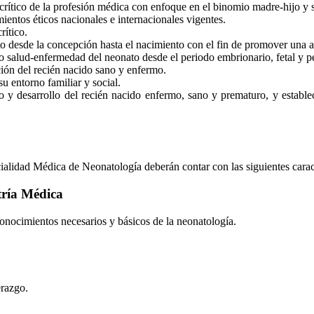
tico de la profesión médica con enfoque en el binomio madre-hijo y s
mientos éticos nacionales e internacionales vigentes.
rítico.
feto desde la concepción hasta el nacimiento con el fin de promover una a
o salud-enfermedad del neonato desde el periodo embrionario, fetal y pe
ción del recién nacido sano y enfermo.
u entorno familiar y social.
o y desarrollo del recién nacido enfermo, sano y prematuro, y establ
ialidad Médica de Neonatología deberán contar con las siguientes caract
tría Médica
nocimientos necesarios y básicos de la neonatología.
razgo.