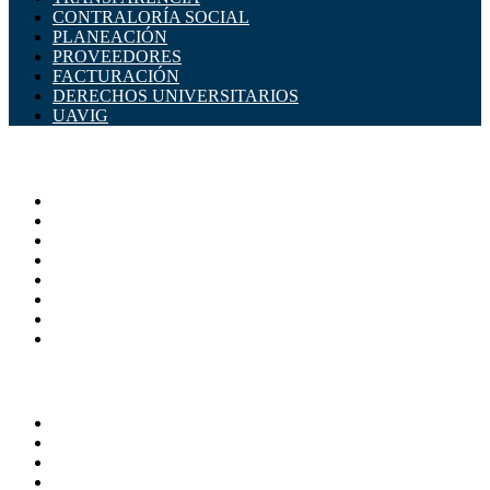
CONTRALORÍA SOCIAL
PLANEACIÓN
PROVEEDORES
FACTURACIÓN
DERECHOS UNIVERSITARIOS
UAVIG
ADMINISTRACIÓN CENTRAL
Página principal
Rectoría
Secretarías
Direcciones
Coordinaciones
Bachilleres
Facultades
Campus
SERVICIOS
Directorio
Correo Empleados UAQ
Sistema Soporte (SISO)
Calendario Escolar