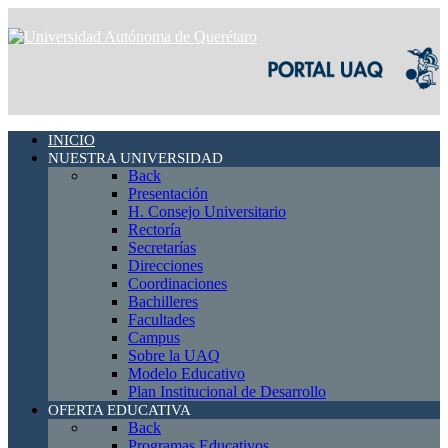
INICIO
NUESTRA UNIVERSIDAD
Back
Presentación
H. Consejo Universitario
Rectoría
Secretarías
Direcciones
Coordinaciones
Bachilleres
Facultades
Campus
Sobre la UAQ
Modelo Educativo
Plan Institucional de Desarrollo
OFERTA EDUCATIVA
Back
Programas Educativos