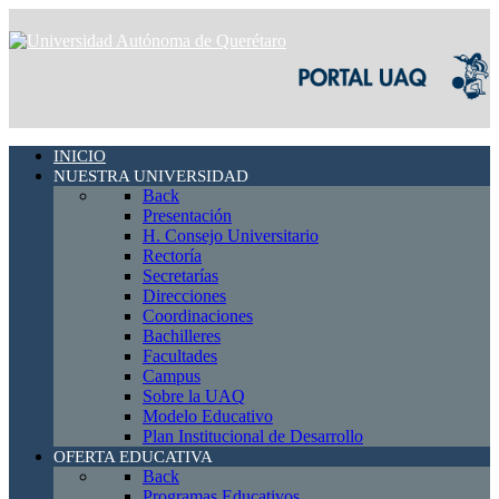
INICIO
NUESTRA UNIVERSIDAD
Back
Presentación
H. Consejo Universitario
Rectoría
Secretarías
Direcciones
Coordinaciones
Bachilleres
Facultades
Campus
Sobre la UAQ
Modelo Educativo
Plan Institucional de Desarrollo
OFERTA EDUCATIVA
Back
Programas Educativos