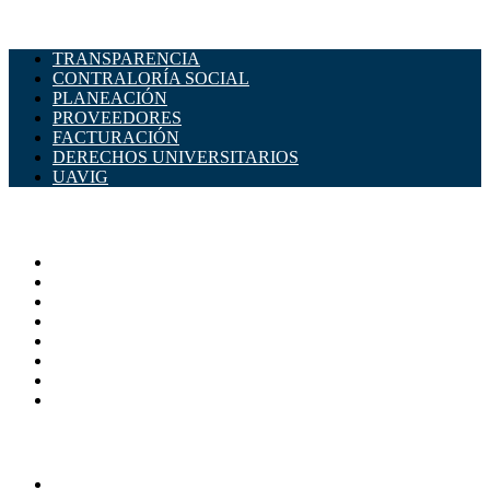
TRANSPARENCIA
CONTRALORÍA SOCIAL
PLANEACIÓN
PROVEEDORES
FACTURACIÓN
DERECHOS UNIVERSITARIOS
UAVIG
ADMINISTRACIÓN CENTRAL
Página principal
Rectoría
Secretarías
Direcciones
Coordinaciones
Bachilleres
Facultades
Campus
SERVICIOS
Directorio