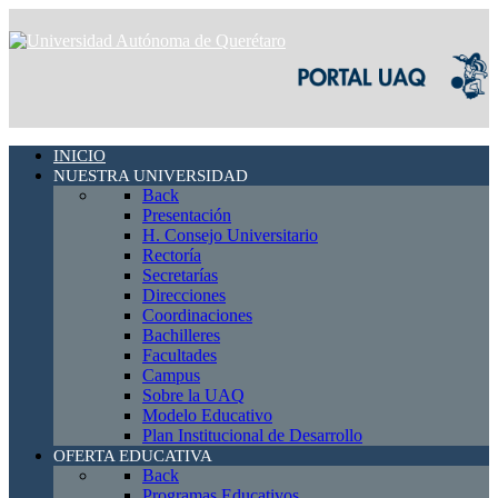
INICIO
NUESTRA UNIVERSIDAD
Back
Presentación
H. Consejo Universitario
Rectoría
Secretarías
Direcciones
Coordinaciones
Bachilleres
Facultades
Campus
Sobre la UAQ
Modelo Educativo
Plan Institucional de Desarrollo
OFERTA EDUCATIVA
Back
Programas Educativos