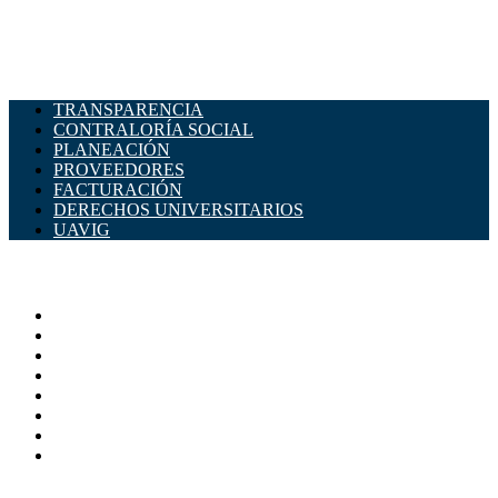
TRANSPARENCIA
CONTRALORÍA SOCIAL
PLANEACIÓN
PROVEEDORES
FACTURACIÓN
DERECHOS UNIVERSITARIOS
UAVIG
ADMINISTRACIÓN CENTRAL
Página principal
Rectoría
Secretarías
Direcciones
Coordinaciones
Bachilleres
Facultades
Campus