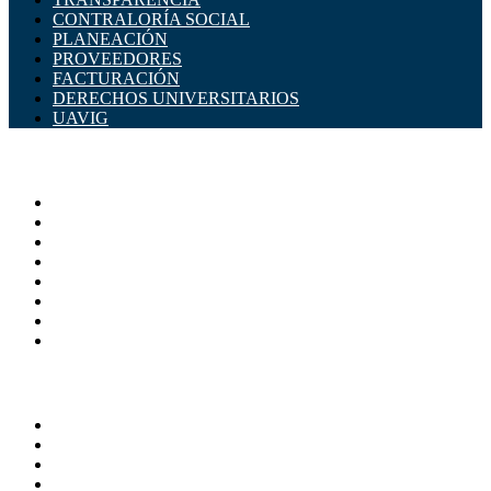
CONTRALORÍA SOCIAL
PLANEACIÓN
PROVEEDORES
FACTURACIÓN
DERECHOS UNIVERSITARIOS
UAVIG
ADMINISTRACIÓN CENTRAL
Página principal
Rectoría
Secretarías
Direcciones
Coordinaciones
Bachilleres
Facultades
Campus
SERVICIOS
Directorio
Correo Empleados UAQ
Sistema Soporte (SISO)
Calendario Escolar