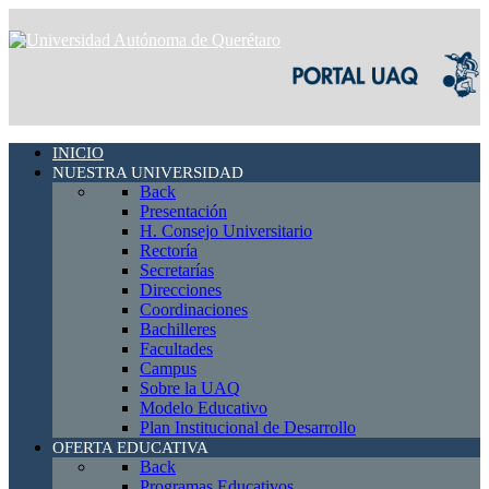
INICIO
NUESTRA UNIVERSIDAD
Back
Presentación
H. Consejo Universitario
Rectoría
Secretarías
Direcciones
Coordinaciones
Bachilleres
Facultades
Campus
Sobre la UAQ
Modelo Educativo
Plan Institucional de Desarrollo
OFERTA EDUCATIVA
Back
Programas Educativos