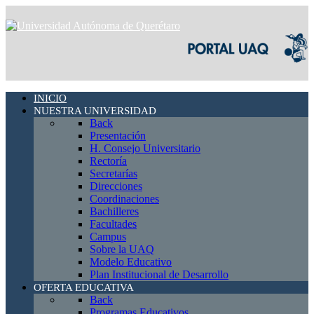
INICIO
NUESTRA UNIVERSIDAD
Back
Presentación
H. Consejo Universitario
Rectoría
Secretarías
Direcciones
Coordinaciones
Bachilleres
Facultades
Campus
Sobre la UAQ
Modelo Educativo
Plan Institucional de Desarrollo
OFERTA EDUCATIVA
Back
Programas Educativos