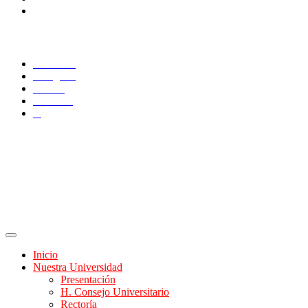
Administrativos
SÍGUENOS
Facebook
Instagram
TikTok
YouTube
X
Inicio
Nuestra Universidad
Presentación
H. Consejo Universitario
Rectoría