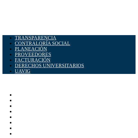
TRANSPARENCIA
CONTRALORÍA SOCIAL
PLANEACIÓN
PROVEEDORES
FACTURACIÓN
DERECHOS UNIVERSITARIOS
UAVIG
ADMINISTRACIÓN CENTRAL
Página principal
Rectoría
Secretarías
Direcciones
Coordinaciones
Bachilleres
Facultades
Campus