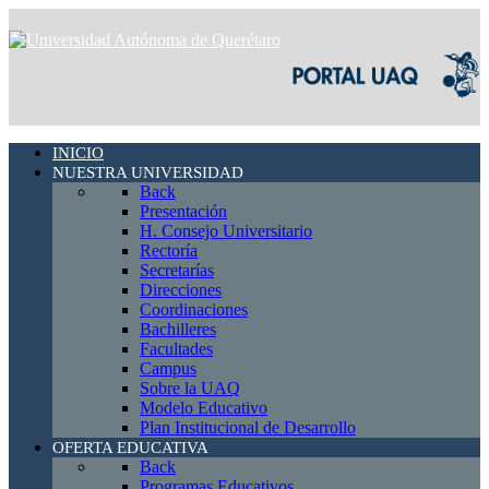
INICIO
NUESTRA UNIVERSIDAD
Back
Presentación
H. Consejo Universitario
Rectoría
Secretarías
Direcciones
Coordinaciones
Bachilleres
Facultades
Campus
Sobre la UAQ
Modelo Educativo
Plan Institucional de Desarrollo
OFERTA EDUCATIVA
Back
Programas Educativos