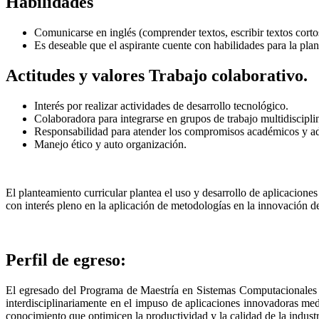
Habilidades
Comunicarse en inglés (comprender textos, escribir textos corto
Es deseable que el aspirante cuente con habilidades para la pla
Actitudes y valores Trabajo colaborativo.
Interés por realizar actividades de desarrollo tecnológico.
Colaboradora para integrarse en grupos de trabajo multidisciplin
Responsabilidad para atender los compromisos académicos y adm
Manejo ético y auto organización.
El planteamiento curricular plantea el uso y desarrollo de aplicacione
con interés pleno en la aplicación de metodologías en la innovación de 
Perfil de egreso:
El egresado del Programa de Maestría en Sistemas Computacionales po
interdisciplinariamente en el impuso de aplicaciones innovadoras med
conocimiento que optimicen la productividad y la calidad de la industr