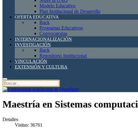
Sobre la UAQ
Modelo Educativo
Plan Institucional de Desarrollo
OFERTA EDUCATIVA
Back
Programas Educativos
Convocatorias
INTERNACIONALIZACIÓN
INVESTIGACIÓN
Back
Repositorio Institucional
VINCULACIÓN
EXTENSIÓN Y CULTURA
Maestría en Sistemas computaci
Detalles
Visitas: 36761