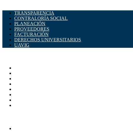
TRANSPARENCIA
CONTRALORÍA SOCIAL
PLANEACIÓN
PROVEEDORES
FACTURACIÓN
DERECHOS UNIVERSITARIOS
UAVIG
ADMINISTRACIÓN CENTRAL
Página principal
Rectoría
Secretarías
Direcciones
Coordinaciones
Bachilleres
Facultades
Campus
SERVICIOS
Directorio