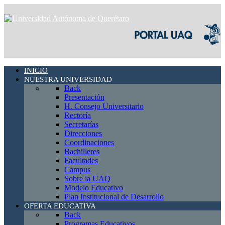
INICIO
NUESTRA UNIVERSIDAD
Back
Presentación
H. Consejo Universitario
Rectoría
Secretarías
Direcciones
Coordinaciones
Bachilleres
Facultades
Campus
Sobre la UAQ
Modelo Educativo
Plan Institucional de Desarrollo
OFERTA EDUCATIVA
Back
Programas Educativos