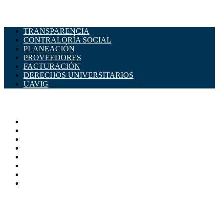
TRANSPARENCIA
CONTRALORÍA SOCIAL
PLANEACIÓN
PROVEEDORES
FACTURACIÓN
DERECHOS UNIVERSITARIOS
UAVIG
ADMINISTRACIÓN CENTRAL
Página principal
Rectoría
Secretarías
Direcciones
Coordinaciones
Bachilleres
Facultades
Campus
SERVICIOS