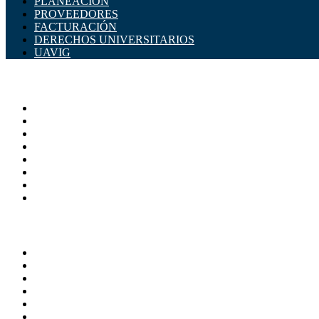
PLANEACIÓN
PROVEEDORES
FACTURACIÓN
DERECHOS UNIVERSITARIOS
UAVIG
ADMINISTRACIÓN CENTRAL
Página principal
Rectoría
Secretarías
Direcciones
Coordinaciones
Bachilleres
Facultades
Campus
SERVICIOS
Directorio
Correo Empleados UAQ
Sistema Soporte (SISO)
Calendario Escolar
Bibliotecas
Contraloria Social