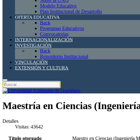
Sobre la UAQ
Modelo Educativo
Plan Institucional de Desarrollo
OFERTA EDUCATIVA
Back
Programas Educativos
Convocatorias
INTERNACIONALIZACIÓN
INVESTIGACIÓN
Back
Repositorio Institucional
VINCULACIÓN
EXTENSIÓN Y CULTURA
Maestría en Ciencias (Ingenier
Detalles
Visitas: 43642
Título otorgado
Maestro en Ciencias (Ingeniería M