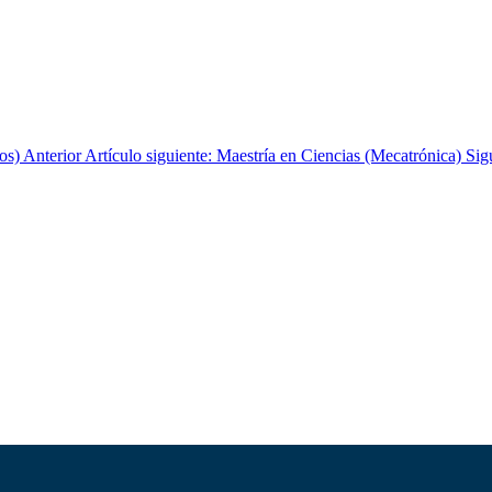
dos)
Anterior
Artículo siguiente: Maestría en Ciencias (Mecatrónica)
Sig