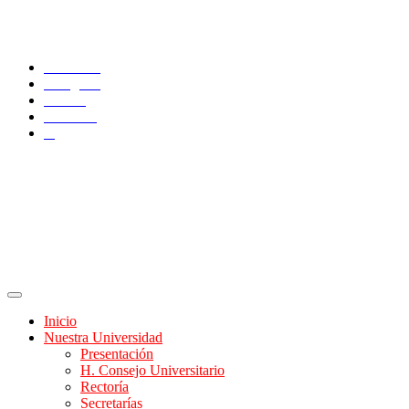
SÍGUENOS
Facebook
Instagram
TikTok
YouTube
X
Inicio
Nuestra Universidad
Presentación
H. Consejo Universitario
Rectoría
Secretarías