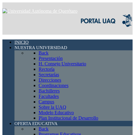
INICIO
NUESTRA UNIVERSIDAD
Back
Presentación
H. Consejo Universitario
Rectoría
Secretarías
Direcciones
Coordinaciones
Bachilleres
Facultades
Campus
Sobre la UAQ
Modelo Educativo
Plan Institucional de Desarrollo
OFERTA EDUCATIVA
Back
Programas Educativos