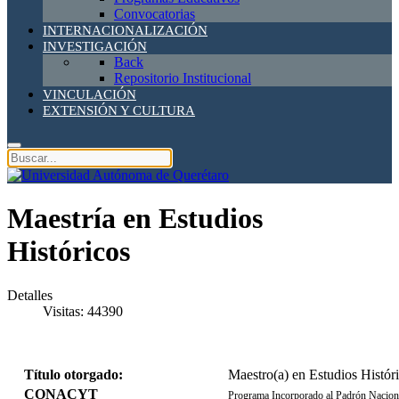
Convocatorias
INTERNACIONALIZACIÓN
INVESTIGACIÓN
Back
Repositorio Institucional
VINCULACIÓN
EXTENSIÓN Y CULTURA
Maestría en Estudios
Históricos
Detalles
Visitas: 44390
Título otorgado:
Maestro(a) en Estudios Histór
CONACYT
Programa Incorporado al Padrón Nac