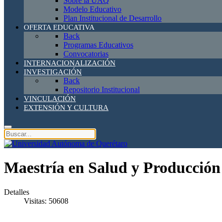
Sobre la UAQ
Modelo Educativo
Plan Institucional de Desarrollo
OFERTA EDUCATIVA
Back
Programas Educativos
Convocatorias
INTERNACIONALIZACIÓN
INVESTIGACIÓN
Back
Repositorio Institucional
VINCULACIÓN
EXTENSIÓN Y CULTURA
Maestría en Salud y Producción
Detalles
Visitas: 50608