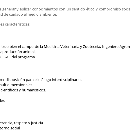
de generar y aplicar conocimientos con un sentido ético y compromiso socia
dad de cuidado al medio ambiente.
s características:
os o bien el campo de la Medicina Veterinaria y Zootecnia, Ingeniero Agrono
 laproducción animal.
as LGAC del programa.
 disposición para el diálogo interdisciplinario.
 multidimensionales
 científicos y humanísticos.
glés
rancia, respeto y justicia
torno social