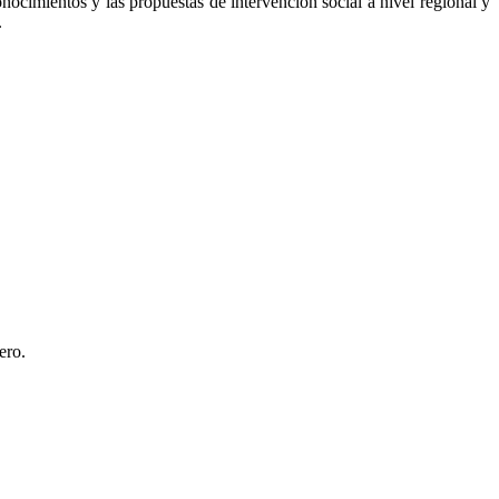
onocimientos y las propuestas de intervención social a nivel regional y
.
ero.