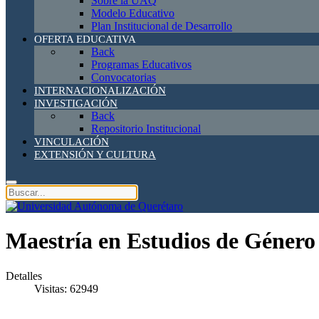
Sobre la UAQ
Modelo Educativo
Plan Institucional de Desarrollo
OFERTA EDUCATIVA
Back
Programas Educativos
Convocatorias
INTERNACIONALIZACIÓN
INVESTIGACIÓN
Back
Repositorio Institucional
VINCULACIÓN
EXTENSIÓN Y CULTURA
Maestría en Estudios de Género
Detalles
Visitas: 62949