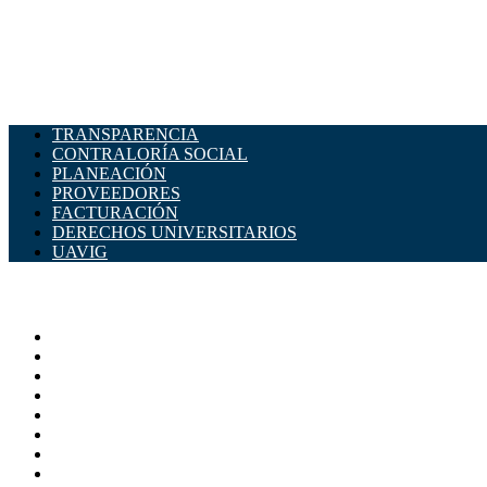
TRANSPARENCIA
CONTRALORÍA SOCIAL
PLANEACIÓN
PROVEEDORES
FACTURACIÓN
DERECHOS UNIVERSITARIOS
UAVIG
ADMINISTRACIÓN CENTRAL
Página principal
Rectoría
Secretarías
Direcciones
Coordinaciones
Bachilleres
Facultades
Campus