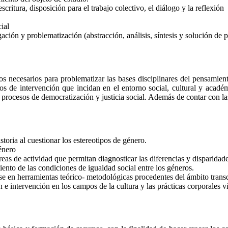
escritura, disposición para el trabajo colectivo, el diálogo y la reflexión
cial
gación y problematización (abstracción, análisis, síntesis y solución de 
necesarios para problematizar las bases disciplinares del pensamiento ci
tos de intervención que incidan en el entorno social, cultural y acad
 procesos de democratización y justicia social. Además de contar con la
istoria al cuestionar los estereotipos de género.
énero
reas de actividad que permitan diagnosticar las diferencias y disparidad
nto de las condiciones de igualdad social entre los géneros.
se en herramientas teórico- metodológicas procedentes del ámbito transdis
 e intervención en los campos de la cultura y las prácticas corporales v