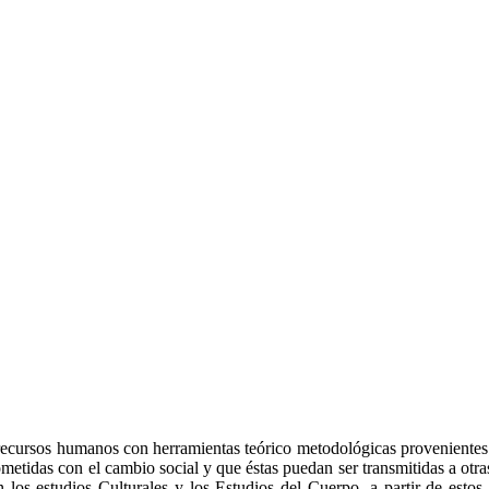
 recursos humanos con herramientas teórico metodológicas provenientes 
tidas con el cambio social y que éstas puedan ser transmitidas a otras 
n los estudios Culturales y los Estudios del Cuerpo, a partir de estos