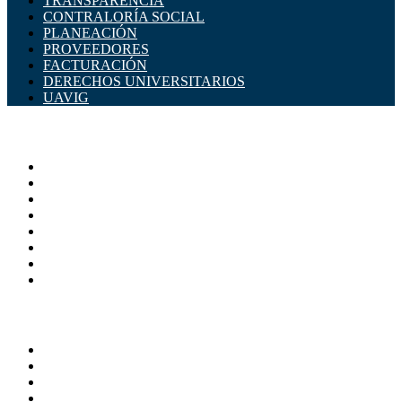
TRANSPARENCIA
CONTRALORÍA SOCIAL
PLANEACIÓN
PROVEEDORES
FACTURACIÓN
DERECHOS UNIVERSITARIOS
UAVIG
ADMINISTRACIÓN CENTRAL
Página principal
Rectoría
Secretarías
Direcciones
Coordinaciones
Bachilleres
Facultades
Campus
SERVICIOS
Directorio
Correo Empleados UAQ
Sistema Soporte (SISO)
Calendario Escolar