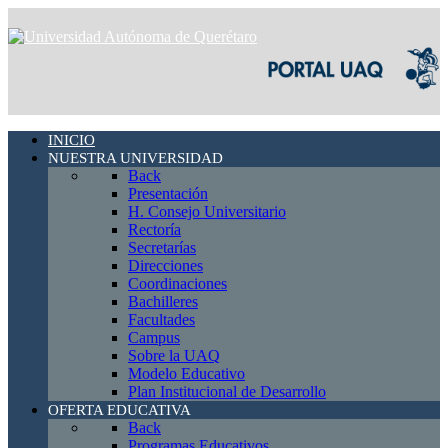
INICIO
NUESTRA UNIVERSIDAD
Back
Presentación
H. Consejo Universitario
Rectoría
Secretarías
Direcciones
Coordinaciones
Bachilleres
Facultades
Campus
Sobre la UAQ
Modelo Educativo
Plan Institucional de Desarrollo
OFERTA EDUCATIVA
Back
Programas Educativos