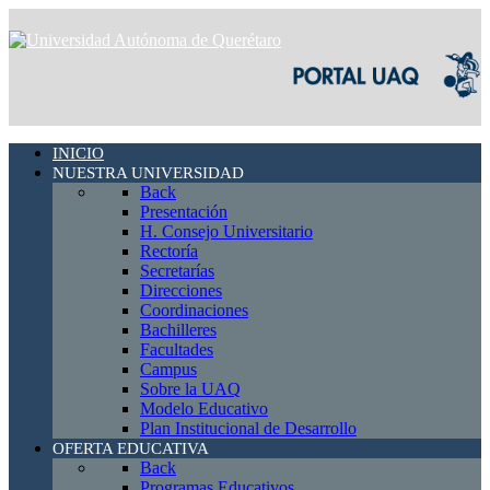
INICIO
NUESTRA UNIVERSIDAD
Back
Presentación
H. Consejo Universitario
Rectoría
Secretarías
Direcciones
Coordinaciones
Bachilleres
Facultades
Campus
Sobre la UAQ
Modelo Educativo
Plan Institucional de Desarrollo
OFERTA EDUCATIVA
Back
Programas Educativos