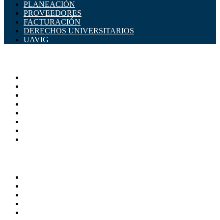
PLANEACIÓN
PROVEEDORES
FACTURACIÓN
DERECHOS UNIVERSITARIOS
UAVIG
ADMINISTRACIÓN CENTRAL
Página principal
Rectoría
Secretarías
Direcciones
Coordinaciones
Bachilleres
Facultades
Campus
SERVICIOS
Directorio
Correo Empleados UAQ
Sistema Soporte (SISO)
Calendario Escolar
Bibliotecas